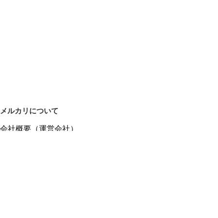
メルカリについて
会社概要（運営会社）
採用情報
プレスリリース
公式ブログ
プレスキット
メルカリUS
メルカリShops
m department（エムデパ）
ヘルプ