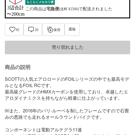
らくらくメルカリ便
3辺合計

この商品は
宅急便
で配送されました
(送料 ¥2500)
〜200cm
通報
81
20
保存
売り切れました
商品の説明
SCOTTの人気エアロロードのFOILシリーズの中でも最高モデ
ルとなるFOIL RCです。

最高級グレードのHMXカーボンを使用しており、卓越したエ
アロダイナミクスを持ちながら軽量に仕上がっています。

￼また、2016年のパリ-ルーベを制したフレームですので石畳
みの悪路でも走れるオールラウンドバイクです。

コンポーネントは電動アルテグラ11速
