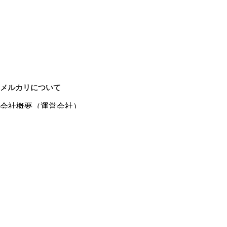
メルカリについて
会社概要（運営会社）
採用情報
プレスリリース
公式ブログ
プレスキット
メルカリUS
メルカリShops
m department（エムデパ）
ヘルプ
ヘルプセンター（ガイド・お問い合わせ）
メルカリShopsでショップを開設する