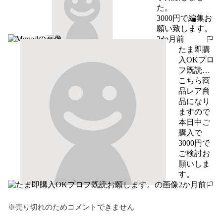
た。

3000円で編集お
願い致します。
2か月前
報告する
たま即購
入OKプロ
フ既読お
願しま
こちら商
す。
品レア商
品になり
ますので
本日中ご
購入で
3000円で
ご検討お
願いしま
す。
2か月前
報告する
※売り切れのためコメントできません