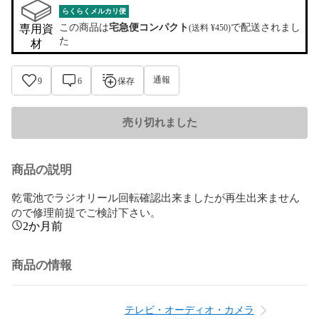
らくらくメルカリ便
この商品は
宅急便コンパクト
で配送されまし
専用資
(送料 ¥450)
た
材
通報
9
6
保存
売り切れました
商品の説明
乾電池でラジオリール回転確認出来ましたが再生出来ません
ので修理前提でご検討下さい。
2か月前
商品の情報
テレビ・オーディオ・カメラ