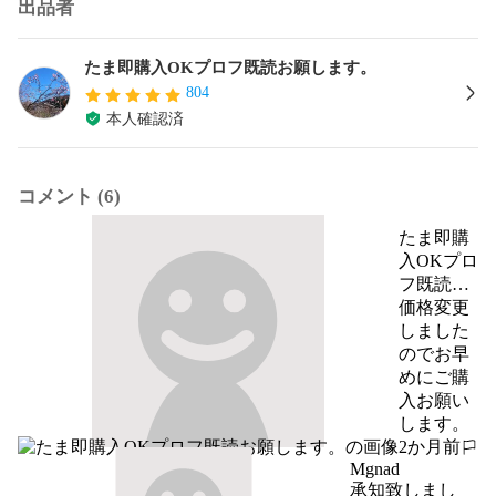
出品者
たま即購入OKプロフ既読お願します。
804
本人確認済
コメント (6)
たま即購
入OKプロ
フ既読お
願しま
価格変更
す。
しました
のでお早
めにご購
入お願い
します。
2か月前
報告する
Mgnad
承知致しまし