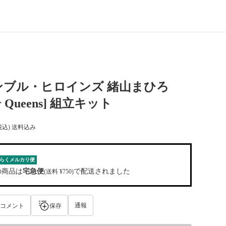
ンブル・ヒロインズ 緒山まひろ
r Queens] 組立キット
税込) 送料込み
らくメルカリ便
の商品は
宅急便
で配送されました
(送料 ¥750)
通報
コメント
保存