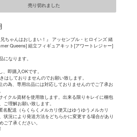
売り切れました
明
お兄ちゃんはおしまい！』 アッセンブル・ヒロインズ 緒
mer Queens] 組立フィギュアキット[アワートレジャー]

品になります。

し、即購入OKです。

置きはしておりませんのでお願い致します。

止の為、専用出品には対応しておりませんのでご了承お


サイクル資材を使用致します。出来る限りキレイに梱包
、ご理解お願い致します。

匿名配送（らくらくメルカリ便又はゆうゆうメルカリ
、状況により発送方法をどちらかに変更する場合があり
めご了承ください。
前