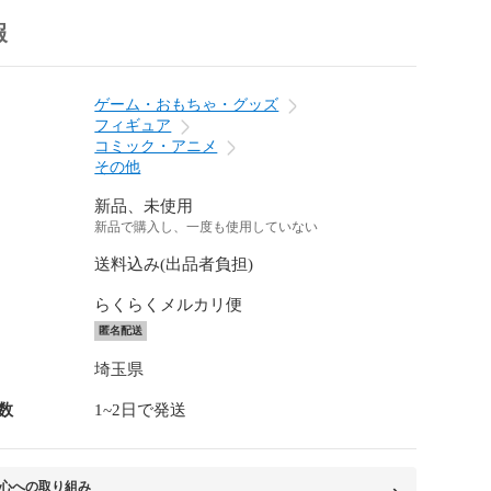
報
ゲーム・おもちゃ・グッズ
フィギュア
コミック・アニメ
その他
新品、未使用
新品で購入し、一度も使用していない
送料込み(出品者負担)
らくらくメルカリ便
匿名配送
埼玉県
数
1~2日で発送
心への取り組み