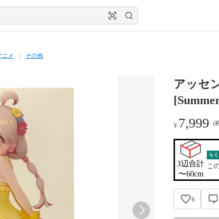
アニメ
その他
アッセ
[Summe
7,999
(
¥
らく
3辺合計

こ
〜60cm
6