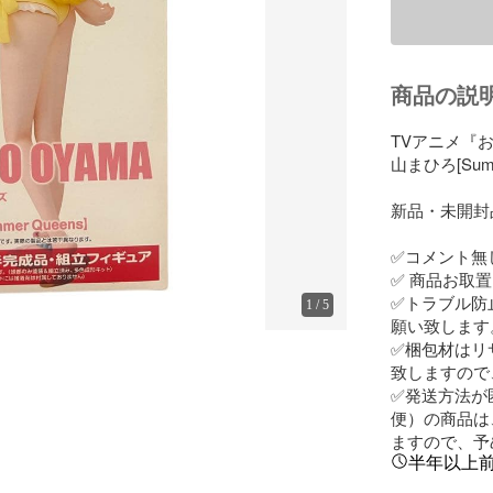
商品の説
TVアニメ『
山まひろ[Sum
新品・未開封
✅コメント無
✅ 商品お取
✅トラブル防
1
/
5
願い致します。
✅梱包材はリ
致しますので
✅発送方法が
便）の商品は
ますので、予
半年以上