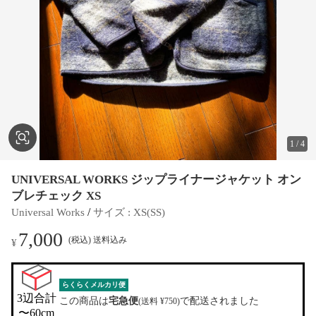
1
/
4
UNIVERSAL WORKS ジップライナージャケット オン
ブレチェック XS
 / 
Universal Works
サイズ
 : 
XS(SS)
7,000
(税込) 送料込み
¥
らくらくメルカリ便
3辺合計

この商品は
宅急便
で配送されました
(送料 ¥750)
〜60cm