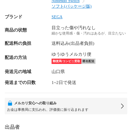
Nintendo Switch
ソフト(パッケージ版)
ブランド
SEGA
目立った傷や汚れなし
商品の状態
細かな使用感・傷・汚れはあるが、目立たない
配送料の負担
送料込み(出品者負担)
ゆうゆうメルカリ便
配送の方法
郵便局/コンビニ受取
匿名配送
発送元の地域
山口県
発送までの日数
1~2日で発送
メルカリ安心への取り組み
お金は事務局に支払われ、評価後に振り込まれます
出品者