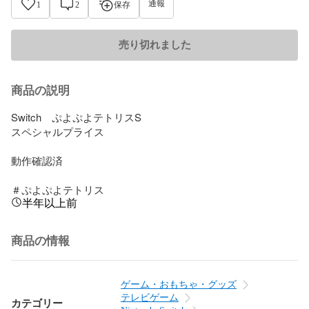
通報
1
2
保存
売り切れました
商品の説明
Switch　ぷよぷよテトリスS

スペシャルプライス

動作確認済

＃ぷよぷよテトリス
半年以上前
商品の情報
ゲーム・おもちゃ・グッズ
テレビゲーム
カテゴリー