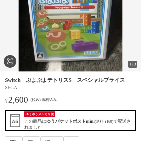
1
/
3
Switch ぷよぷよテトリスS スペシャルプライス
SEGA
2,600
(税込) 送料込み
¥
ゆうゆうメルカリ便
この商品は
ゆうパケットポストmini
で配送さ
(送料 ¥160)
れました