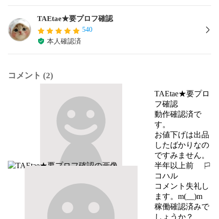
TAEtae★要プロフ確認
540
本人確認済
コメント (2)
TAEtae★要プロ
フ確認
動作確認済で
す。

お値下げは出品
したばかりなの
ですみません。
半年以上前
報告する
コハル
コメント失礼し
ます。m(__)m

稼働確認済みで
しょうか？
