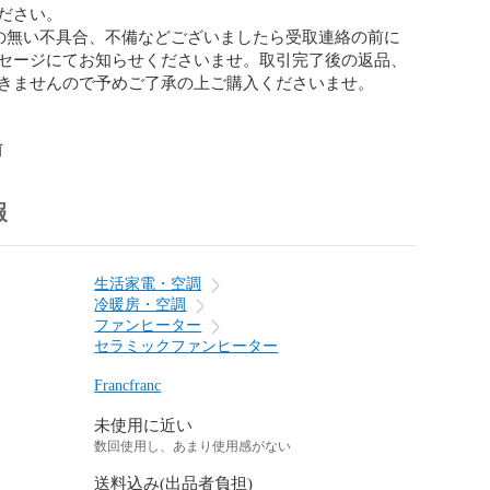
ださい。

の無い不具合、不備などございましたら受取連絡の前に
セージにてお知らせくださいませ。取引完了後の返品、
きませんので予めご了承の上ご購入くださいませ。

前
報
生活家電・空調
冷暖房・空調
ファンヒーター
セラミックファンヒーター
Francfranc
未使用に近い
数回使用し、あまり使用感がない
送料込み(出品者負担)