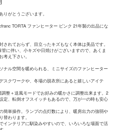
明
ありがとうございます。

cfranc TORTA ファンヒーター ピンク 21年製の出品にな
封されておらず、目立ったキズもなく本体は美品です。

保管に伴い、小キズや日焼けがございますので、あくま
お考え下さい。

ソナル空間を暖められる、ミニサイズのファンヒーター
デスクワークや、冬場の脱衣所にあると嬉しいアイテ
階調整＋送風モードでお好みの暖かさに調整出来ます。2
設定、転倒オフスイッチもあるので、万が一の時も安心
の簡単操作。ランプの点灯数により、暖房出力の強弱や
り替わります。

でインテリアに馴染みやすいので、いろいろな場面で活
。
