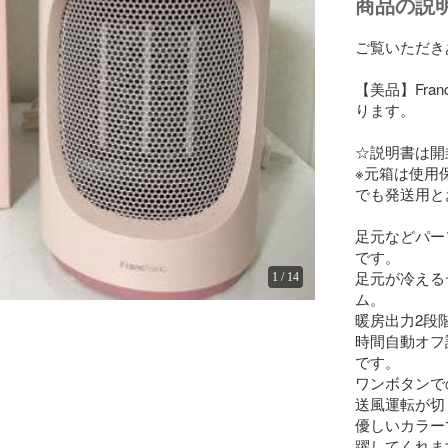
商品の説
ご覧いただき
【美品】Fran
ります。

☆説明書は開
※元箱は使用
でも発送用と
足元などパー
です。

足元が冷える
1
/
14
ム。

暖房出力2段
時間自動オフ
です。

ワンボタンで
送風運転が切
優しいカラー
躍してくれます