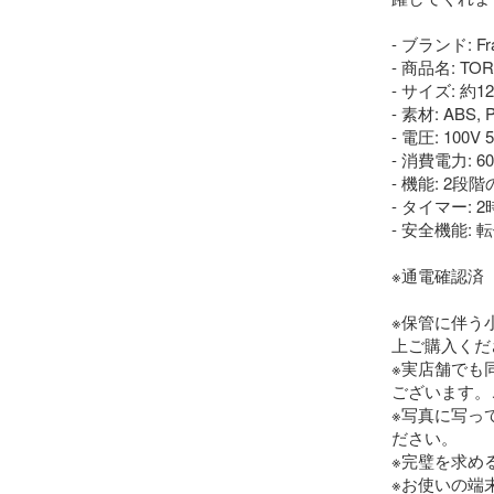
- ブランド: Fran
- 商品名: T
- サイズ: 約12
- 素材: ABS, P
- 電圧: 100V 5
- 消費電力: 60
- 機能: 2段
- タイマー: 2
- 安全機能: 
※通電確認済

※保管に伴う
上ご購入くだ
※実店舗でも
ございます。
※写真に写っ
ださい。

※完璧を求め
※お使いの端