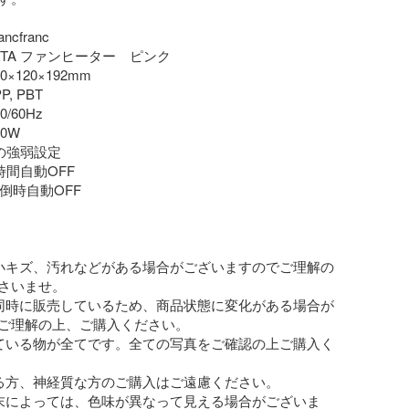
cfranc

ORTA ファンヒーター　ピンク

0×120×192mm

P, PBT

0/60Hz

0W

階の強弱設定

時間自動OFF

転倒時自動OFF

小キズ、汚れなどがある場合がございますのでご理解の
さいませ。

同時に販売しているため、商品状態に変化がある場合が
ご理解の上、ご購入ください。

ている物が全てです。全ての写真をご確認の上ご購入く
る方、神経質な方のご購入はご遠慮ください。

末によっては、色味が異なって見える場合がございま