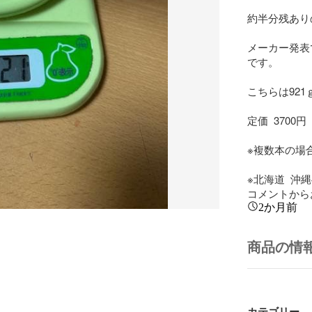
約半分残あり
メーカー発表で
です。

こちらは921
定価  3700円

※複数本の場
※北海道  沖
コメントから
2か月前
商品の情