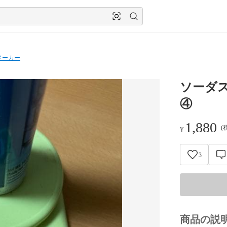
メーカー
ソーダ
④
1,880
(
¥
3
商品の説