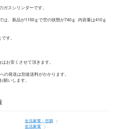
のガスシリンダーです。

は、新品が1150ｇで空の状態が740ｇ  内容量は410ｇ
ｇです。

合はお安くさせて頂きます。

縄への発送は別途送料がかかります。

お願いします。
報
生活家電・空調
生活家電