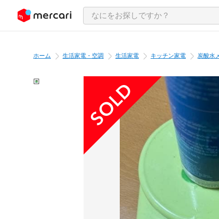
ンツにスキップ
ホーム
生活家電・空調
生活家電
キッチン家電
炭酸水