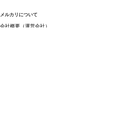
メルカリについて
会社概要（運営会社）
採用情報
プレスリリース
公式ブログ
プレスキット
メルカリUS
メルカリShops
m department（エムデパ）
ヘルプ
ヘルプセンター（ガイド・お問い合わせ）
メルカリShopsでショップを開設する
メルカリShops ショップ管理画面にログイン
メルカリShops出店者向けガイド
お問い合わせ一覧
フリーワードから商品をさがす
プライバシーと利用規約