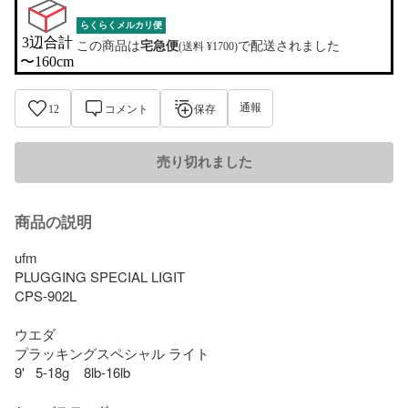
らくらくメルカリ便
3辺合計

この商品は
宅急便
で配送されました
(送料 ¥1700)
〜160cm
通報
12
コメント
保存
売り切れました
商品の説明
ufm 

PLUGGING SPECIAL LIGIT

CPS-902L

ウエダ　

プラッキングスペシャル ライト

9'   5-18g    8lb-16lb
