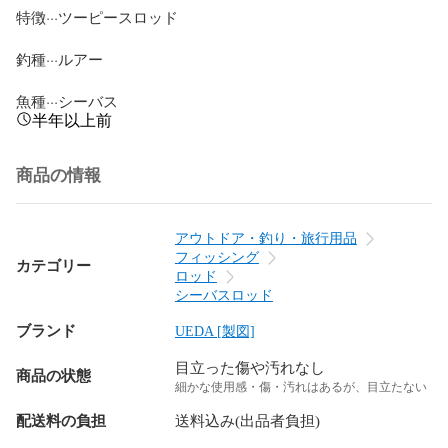
特徴···ツーピースロッド

釣種···ルアー

魚種···シーバス
半年以上前
商品の情報
アウトドア・釣り・旅行用品
フィッシング
カテゴリー
ロッド
シーバスロッド
ブランド
UEDA [製図]
目立った傷や汚れなし
商品の状態
細かな使用感・傷・汚れはあるが、目立たない
配送料の負担
送料込み(出品者負担)