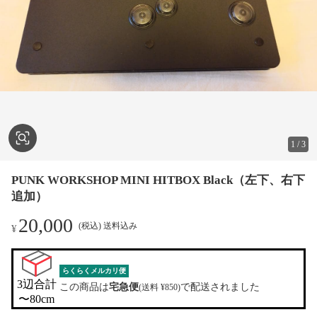
1
/
3
PUNK WORKSHOP MINI HITBOX Black（左下、右下
追加）
20,000
(税込) 送料込み
¥
らくらくメルカリ便
3辺合計

この商品は
宅急便
で配送されました
(送料 ¥850)
〜80cm