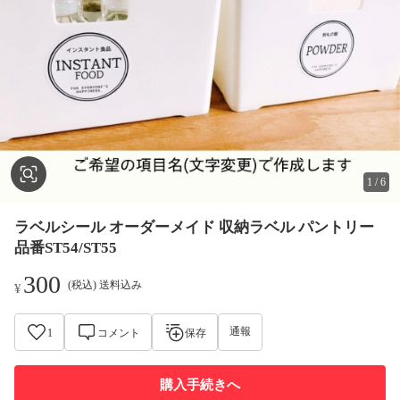
1
/
6
ラベルシール オーダーメイド 収納ラベル パントリー
品番ST54/ST55
300
(税込) 送料込み
¥
通報
1
コメント
保存
購入手続きへ