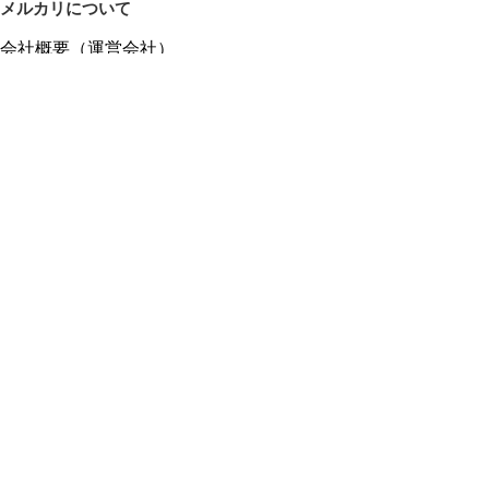
メルカリについて
会社概要（運営会社）
採用情報
プレスリリース
公式ブログ
プレスキット
メルカリUS
メルカリShops
m department（エムデパ）
ヘルプ
ヘルプセンター（ガイド・お問い合わせ）
メルカリShopsでショップを開設する
メルカリShops ショップ管理画面にログイン
メルカリShops出店者向けガイド
お問い合わせ一覧
フリーワードから商品をさがす
プライバシーと利用規約
メルカリ利用規約
メルカリShops利用規約