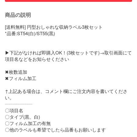
商品の説明
[送料無料] 円型おしゃれな収納ラベル3枚セット

*品番:ST54(白)/ST55(黒)

▶下記がなければ即購入OK！(3枚セットです)→取引画面にて
項目名などをお知らせください

✖枚数追加

✖フィルム加工

↑上記ある場合は、コメント欄にご注文内容を書いてくださ
い。

┈┈┈┈┈┈

〇項目名

〇タイプ(黒、白)

〇フィルム加工の有無

〇他のラベルも希望でしたら品番もお願いします
