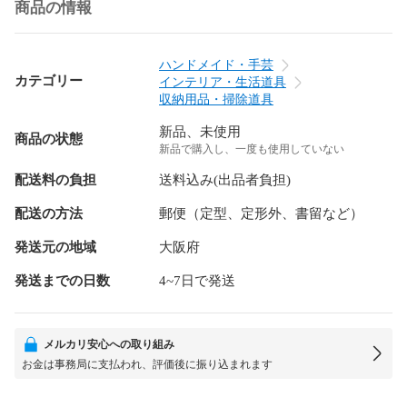
商品の情報
ハンドメイド・手芸
カテゴリー
インテリア・生活道具
収納用品・掃除道具
新品、未使用
商品の状態
新品で購入し、一度も使用していない
配送料の負担
送料込み(出品者負担)
配送の方法
郵便（定型、定形外、書留など）
発送元の地域
大阪府
発送までの日数
4~7日で発送
メルカリ安心への取り組み
お金は事務局に支払われ、評価後に振り込まれます