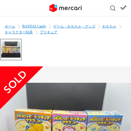
ホーム
BANDAI Candy
ゲーム・おもちゃ・グッズ
おもちゃ
キャラクター玩具
プリキュア