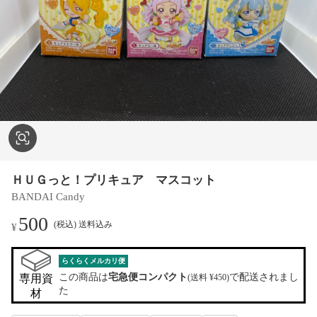
ＨＵＧっと！プリキュア マスコット
BANDAI Candy
500
(税込) 送料込み
¥
らくらくメルカリ便
この商品は
宅急便コンパクト
で配送されまし
専用資
(送料 ¥450)
た
材