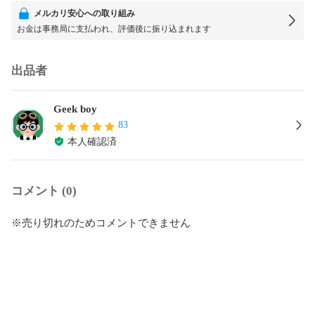
メルカリ安心への取り組み
お金は事務局に支払われ、評価後に振り込まれます
出品者
Geek boy
83
本人確認済
コメント (0)
※売り切れのためコメントできません