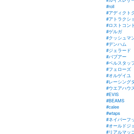
#roll
#アディクト
#アトラクシ
#ロストコン
#ゲルガ
#クッシュマ
#デンハム
#ジェラード
#バブアー
#ベルスタッ
#フェローズ
#オルゲイユ
#レーシング
#ウエアハウ
#EVIS
#BEAMS
#calee
#wtaps
#ネイバーフ
#オールドジ
#リアルマッ