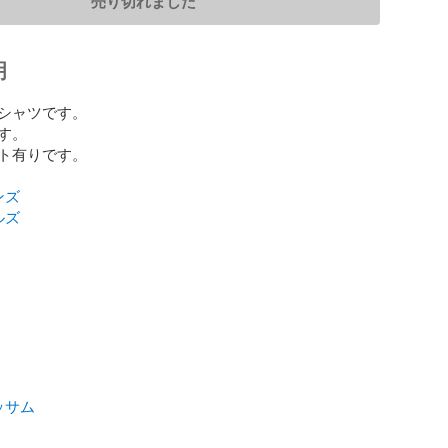
売り切れました
明
シャツです。

。

ト有りです。

ンズ
ルズ
ッサム