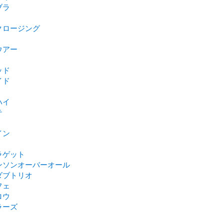
ブラ
クロージング
ウアー
ッド
イド
ハイ
テ
イン
ラゲット
ンソンオーバーオール
ダブトリオ
フェ
ロウ
ラーズ