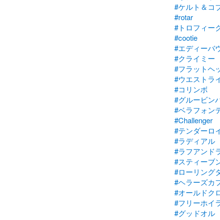
#ケルト＆コ
#rotar
#トロフィー
#cootie
#エディーバ
#クライミー
#フラットヘ
#ウエストラ
#コリンボ
#グルービン
#ベラフォン
#Challenger
#テンダーロ
#ラディアル
#ラフアンド
#スティーブ
#ローリング
#ヘラーズカ
#オールドク
#フリーホイ
#グッドオル