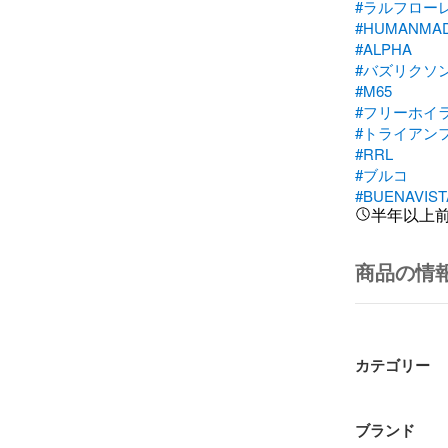
#ラルフロー
#HUMANMA
#ALPHA
#バズリクソ
#M65
#フリーホイ
#トライアン
#RRL
#ブルコ
#BUENAVIST
半年以上
商品の情
カテゴリー
ブランド