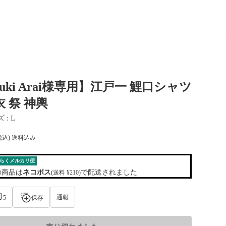
yuki Arai様専用】江戸一 鯉口シャツ
衣 祭 神輿
ズ
 : 
L
税込) 送料込み
らくメルカリ便
の商品は
ネコポス
で配送されました
(送料 ¥210)
通報
5
保存