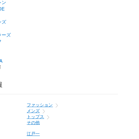
レン
DE
ンズ
ラーズ
フ
A
前
報
ファッション
メンズ
トップス
その他
江戸一