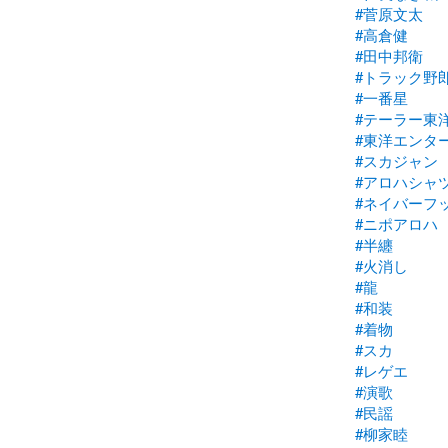
#菅原文太
#高倉健
#田中邦衛
#トラック野
#一番星
#テーラー東
#東洋エンタ
#スカジャン
#アロハシャ
#ネイバーフ
#ニポアロハ
#半纏
#火消し
#龍
#和装
#着物
#スカ
#レゲエ
#演歌
#民謡
#柳家睦