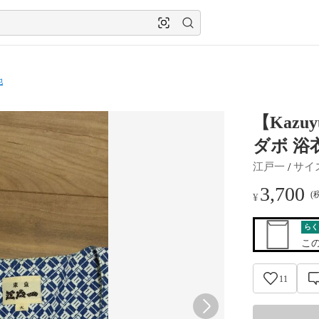
他
【Kazu
ダボ 浴
 / 
江戸一
サイ
3,700
(
¥
らく
こ
11