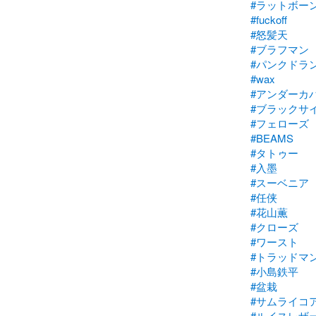
#ラットボー
#fuckoff
#怒髪天
#ブラフマン
#パンクドラ
#wax
#アンダーカ
#ブラックサ
#フェローズ
#BEAMS
#タトゥー
#入墨
#スーベニア
#任侠
#花山薫
#クローズ
#ワースト
#トラッドマ
#小島鉄平
#盆栽
#サムライコ
#ルイスレザ