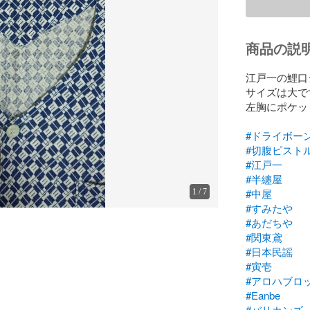
商品の説
江戸一の鯉口
サイズは大です
左胸にポケッ
#ドライボー
#切腹ピスト
#江戸一
#半纏屋
#中屋
1
/
7
#すみたや
#あだちや
#関東鳶
#日本民謡
#寅壱
#アロハブロ
#Eanbe
#バリカンズ