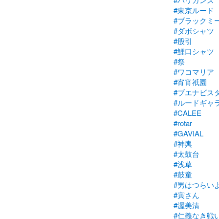
#東京ルード
#ブラックミ
#ダボシャツ
#股引
#鯉口シャツ
#祭
#ワコマリア
#宵宵祇園
#ブエナビス
#ルードギャ
#CALEE
#rotar
#GAVIAL
#神輿
#太鼓台
#浅草
#鼓童
#男はつらい
#寅さん
#渥美清
#仁義なき戦