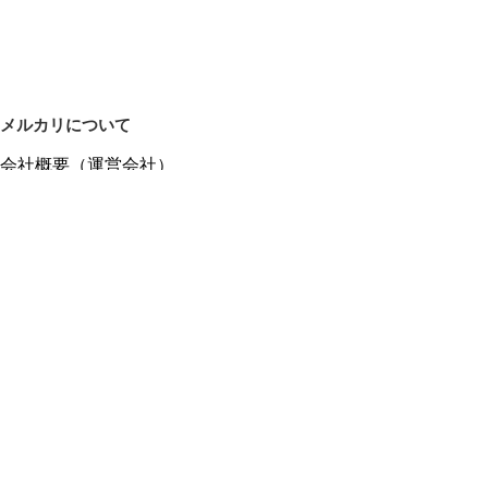
メルカリについて
会社概要（運営会社）
採用情報
プレスリリース
公式ブログ
プレスキット
メルカリUS
メルカリShops
m department（エムデパ）
ヘルプ
ヘルプセンター（ガイド・お問い合わせ）
メルカリShopsでショップを開設する
メルカリShops ショップ管理画面にログイン
メルカリShops出店者向けガイド
お問い合わせ一覧