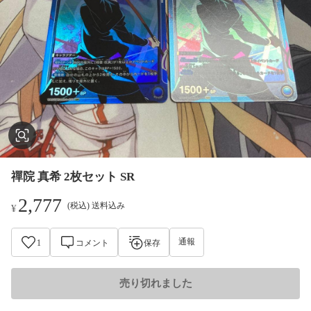
禪院 真希 2枚セット SR
2,777
(税込) 送料込み
¥
通報
1
コメント
保存
売り切れました