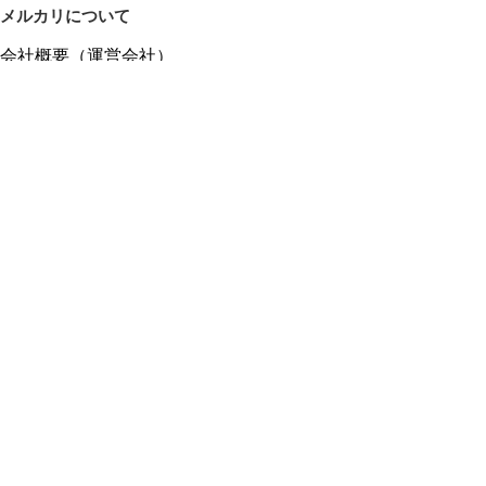
メルカリについて
会社概要（運営会社）
採用情報
プレスリリース
公式ブログ
プレスキット
メルカリUS
メルカリShops
m department（エムデパ）
ヘルプ
ヘルプセンター（ガイド・お問い合わせ）
メルカリShopsでショップを開設する
メルカリShops ショップ管理画面にログイン
メルカリShops出店者向けガイド
お問い合わせ一覧
フリーワードから商品をさがす
プライバシーと利用規約
メルカリ利用規約
メルカリShops利用規約