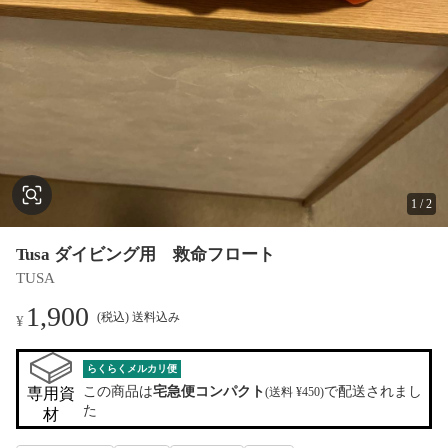
1
/
2
Tusa ダイビング用 救命フロート
TUSA
1,900
(税込) 送料込み
¥
らくらくメルカリ便
この商品は
宅急便コンパクト
で配送されまし
専用資
(送料 ¥450)
た
材