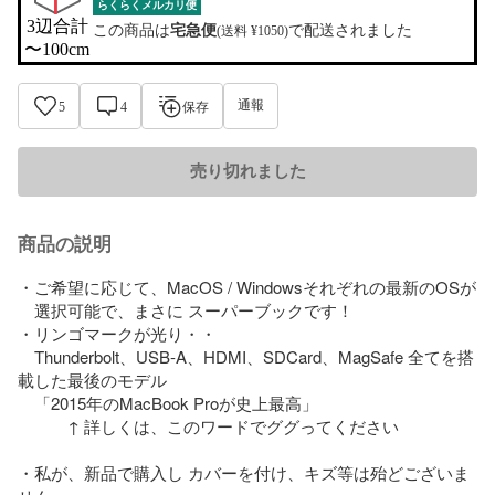
らくらくメルカリ便
3辺合計

この商品は
宅急便
で配送されました
(送料 ¥1050)
〜100cm
通報
5
4
保存
売り切れました
商品の説明
・ご希望に応じて、MacOS / Windowsそれぞれの最新のOSが

　選択可能で、まさに スーパーブックです！

・リンゴマークが光り・・

　Thunderbolt、USB-A、HDMI、SDCard、MagSafe 全てを搭
載した最後のモデル

　「2015年のMacBook Proが史上最高」

　　　↑ 詳しくは、このワードでググってください

・私が、新品で購入し カバーを付け、キズ等は殆どございま