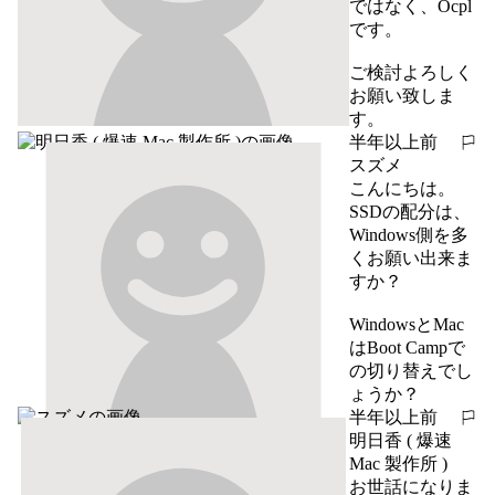
ではなく、Ocpl 
です。

ご検討よろしく
お願い致しま
す。
半年以上前
報告する
スズメ
こんにちは。

SSDの配分は、
Windows側を多
くお願い出来ま
すか？

WindowsとMac
はBoot Campで
の切り替えでし
ょうか？
半年以上前
報告する
明日香 ( 爆速
Mac 製作所 )
お世話になりま