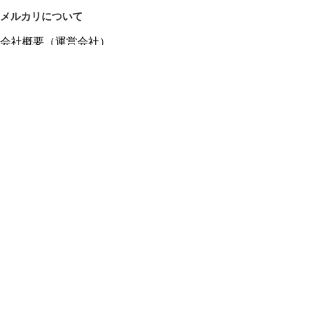
メルカリについて
会社概要（運営会社）
採用情報
プレスリリース
公式ブログ
プレスキット
メルカリUS
メルカリShops
m department（エムデパ）
ヘルプ
ヘルプセンター（ガイド・お問い合わせ）
メルカリShopsでショップを開設する
メルカリShops ショップ管理画面にログイン
メルカリShops出店者向けガイド
お問い合わせ一覧
フリーワードから商品をさがす
プライバシーと利用規約
メルカリ利用規約