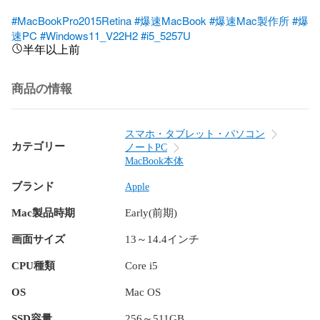
#MacBookPro2015Retina
#爆速MacBook
#爆速Mac製作所
#爆
速PC
#Windows11_V22H2
#i5_5257U
半年以上前
商品の情報
スマホ・タブレット・パソコン
カテゴリー
ノートPC
MacBook本体
ブランド
Apple
Mac製品時期
Early(前期)
画面サイズ
13～14.4インチ
CPU種類
Core i5
OS
Mac OS
SSD容量
256～511GB