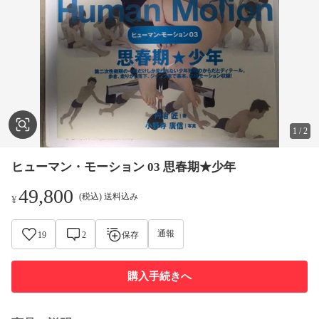
1
/
2
ヒューマン・モーション 03 思春期★少年
49,800
(税込) 送料込み
¥
通報
19
2
保存
購入手続きへ