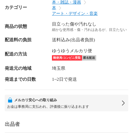
本・雑誌・漫画
カテゴリー
本
アート・デザイン・音楽
目立った傷や汚れなし
商品の状態
細かな使用感・傷・汚れはあるが、目立たない
配送料の負担
送料込み(出品者負担)
ゆうゆうメルカリ便
配送の方法
郵便局/コンビニ受取
匿名配送
発送元の地域
埼玉県
発送までの日数
1~2日で発送
メルカリ安心への取り組み
お金は事務局に支払われ、評価後に振り込まれます
出品者