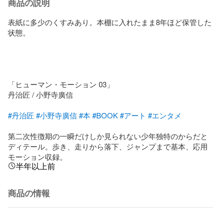
商品の説明
表紙に多少のくすみあり。本棚に入れたまま8年ほど保管した
状態。

「ヒューマン・モーション 03」

丹治匠 / 小野寺廣信

#丹治匠
#小野寺廣信
#本
#BOOK
#アート
#エンタメ
第二次性徴期の一瞬だけしか見られない少年独特のからだと
ディテール。歩き、走りから落下、ジャンプまで基本、応用
モーション収録。
半年以上前
商品の情報