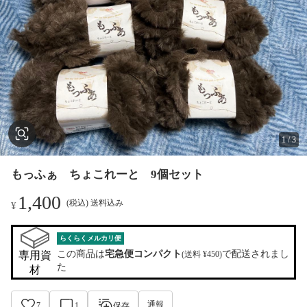
1
/
3
もっふぁ ちょこれーと 9個セット
1,400
(税込) 送料込み
¥
らくらくメルカリ便
この商品は
宅急便コンパクト
で配送されまし
専用資
(送料 ¥450)
た
材
通報
7
1
保存