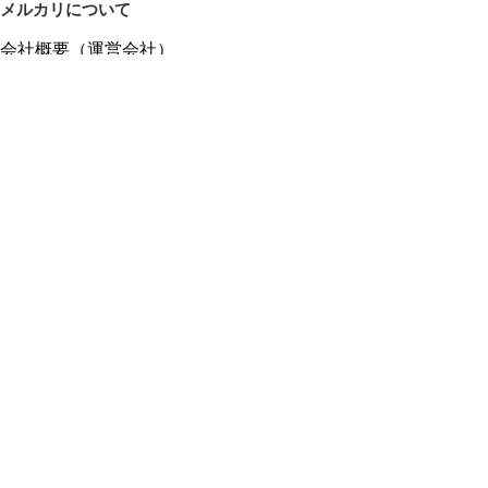
メルカリについて
会社概要（運営会社）
採用情報
プレスリリース
公式ブログ
プレスキット
メルカリUS
メルカリShops
m department（エムデパ）
ヘルプ
ヘルプセンター（ガイド・お問い合わせ）
メルカリShopsでショップを開設する
メルカリShops ショップ管理画面にログイン
メルカリShops出店者向けガイド
お問い合わせ一覧
フリーワードから商品をさがす
プライバシーと利用規約
メルカリ利用規約
メルカリShops利用規約