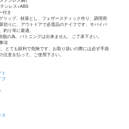
  ステンレス+ABS

ー付き

いグリップ、枝落とし、フェザースティック作り、調理用
菜切りに、アウトドアで必需品のナイフです、サバイバ
、釣り等に最適。

が樹脂の為、バトニングは出来ません、ご了承下さい。

は、とても鋭利で危険です、お取り扱いの際には必ず手袋
注意を払って、ご使用下さい。       

クト
イフ
ー
クス