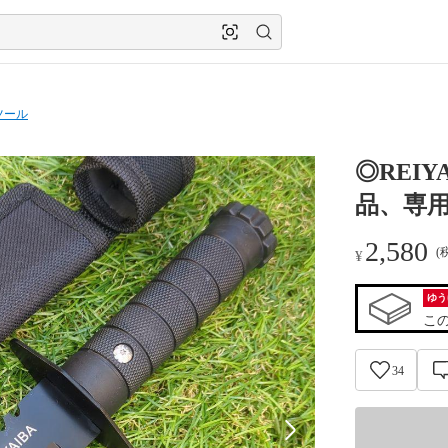
ツール
◎REI
品、専用
2,580
(
¥
ゆう
こ
34