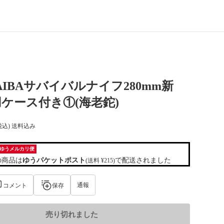
YAIBAサバイバルナイフ280mm新
ケース付き①(海老鉈)
税込) 送料込み
ゆうメルカリ便
の商品は
ゆうパケットポスト
で配送されました
(送料 ¥215)
通報
コメント
保存
売り切れました