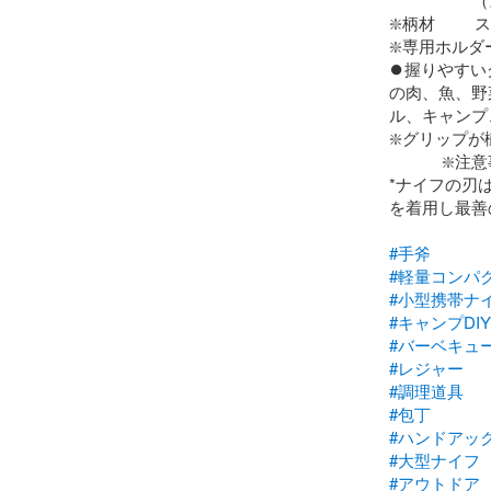
❇️柄材       
❇️専用ホルダ
⏺️握りやす
の肉、魚、野
ル、キャンプ
❇️グリップ
            ❇️注意事項

*ナイフの刃
を着用し最善の
#手斧
#軽量コンパ
#小型携帯ナ
#キャンプDIY
#バーベキュ
#レジャー
#調理道具
#包丁
#ハンドアッ
#大型ナイフ
#アウトドア