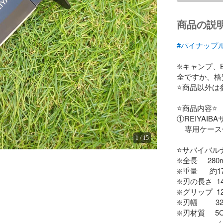
商品の説
#パイナップ
❇️キャンプ
全ですか、格
⭐商品以外は
⭐️商品内容⭐️

①REIYAIB
    専用ケース付き

1
/
15
⭐️サバイバル
❇️全長     280
❇️重量      
❇️刃の長さ  14
❇️グリップ  12
❇️刃幅         3
❇️刃材質     5
                   （ステンレス鋼） 
