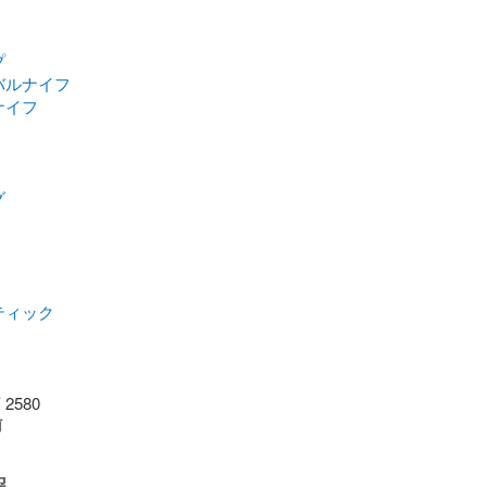
プ
バルナイフ
ナイフ
グ
ティック
2580
前