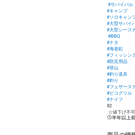
#サバイバル
#キャンプ
#ソロキャン
#大型サバイ
#大型シース
#BBQ
#ナタ
#海老鉈
#フィッシン
#防災用品
#登山
#釣り道具
#釣り
#フェザース
#ピコグリル
#ナイフ
82

 ☆値下げ不可 
半年以上