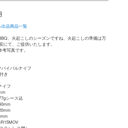
明
ル出品商品一覧
、BBQ、火起こしのシーズンですね、火起こしの準備は万
安にて、ご提供いたします。

参考写真です。

Aサバイバルナイフ

ナイフ

mm

約177gシース込

0mm

0mm

2mm

CR15MOV
