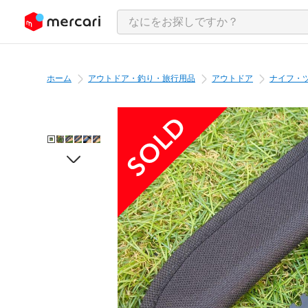
ンツにスキップ
ホーム
アウトドア・釣り・旅行用品
アウトドア
ナイフ・