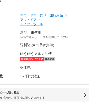
報
アウトドア・釣り・旅行用品
アウトドア
ナイフ・ツール
新品、未使用
新品で購入し、一度も使用していない
送料込み(出品者負担)
ゆうゆうメルカリ便
郵便局/コンビニ受取
匿名配送
栃木県
数
1~2日で発送
心への取り組み
支払われ、評価後に振り込まれます