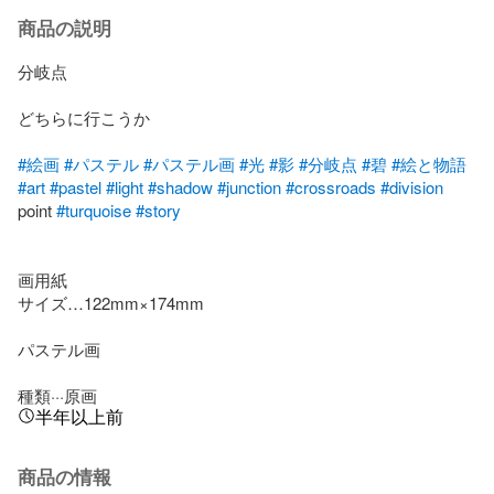
商品の説明
分岐点

どちらに行こうか

#絵画
#パステル
#パステル画
#光
#影
#分岐点
#碧
#絵と物語
#art
#pastel
#light
#shadow
#junction
#crossroads
#division
point 
#turquoise
#story
画用紙

サイズ…122mm×174mm

パステル画

種類···原画
半年以上前
商品の情報