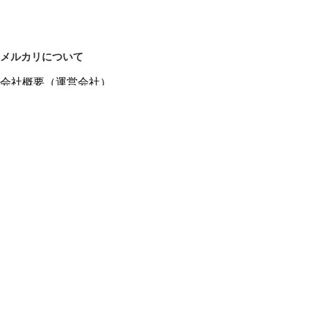
メルカリについて
会社概要（運営会社）
採用情報
プレスリリース
公式ブログ
プレスキット
メルカリUS
メルカリShops
m department（エムデパ）
ヘルプ
ヘルプセンター（ガイド・お問い合わせ）
メルカリShopsでショップを開設する
メルカリShops ショップ管理画面にログイン
メルカリShops出店者向けガイド
お問い合わせ一覧
フリーワードから商品をさがす