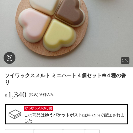
1
/
6
ソイワックスメルト ミニハート４個セット❀４種の香
り
1,340
(税込) 送料込み
¥
ゆうゆうメルカリ便
この商品は
ゆうパケットポスト
で配送されま
(送料 ¥215)
した