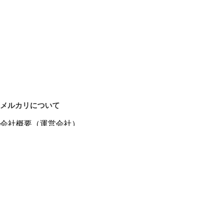
メルカリについて
会社概要（運営会社）
採用情報
プレスリリース
公式ブログ
プレスキット
メルカリUS
メルカリShops
m department（エムデパ）
ヘルプ