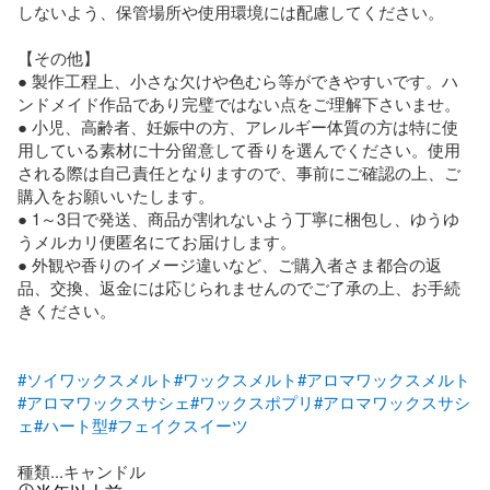
しないよう、保管場所や使用環境には配慮してください。

【その他】

● 製作工程上、小さな欠けや色むら等ができやすいです。ハ
ンドメイド作品であり完璧ではない点をご理解下さいませ。

● 小児、高齢者、妊娠中の方、アレルギー体質の方は特に使
用している素材に十分留意して香りを選んでください。使用
される際は自己責任となりますので、事前にご確認の上、ご
購入をお願いいたします。

● 1～3日で発送、商品が割れないよう丁寧に梱包し、ゆうゆ
うメルカリ便匿名にてお届けします。

● 外観や香りのイメージ違いなど、ご購入者さま都合の返
品、交換、返金には応じられませんのでご了承の上、お手続
きください。

#ソイワックスメルト
#ワックスメルト
#アロマワックスメルト
#アロマワックスサシェ
#ワックスポプリ
#アロマワックスサシ
ェ
#ハート型
#フェイクスイーツ
種類...キャンドル