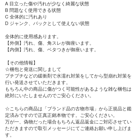
A 目立った傷や汚れが少なく綺麗な状態

B 問題なく使用できる状態

C 全体的に汚れあり

D ジャンク、バックとして使えない状態

全体的に使用感あります。

【外側】汚れ、傷、角スレが御座います。

【内側】汚れ、傷、ベタつきが御座います。

【その他情報】

☆梱包と発送に関しまして

プチプチなどの緩衝剤で水濡れ対策をしてから型崩れ対策を
行い発送させていただきます。

もちろん中の商品に傷がつく可能性があるような雑な梱包は
絶対にいたしませんのでご安心ください。

☆こちらの商品は「ブランド品の古物市場」から正規品と鑑
定済みですので正真正銘本物です。ご安心ください。

万が一、偽物だった場合もちろん返品返金にご対応させてい
ただきますので取引メッセージにてご連絡お願い申し上げま
す。
