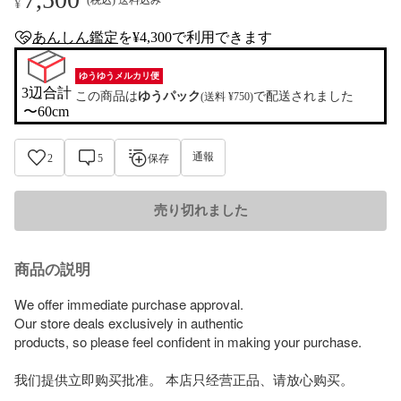
¥
あんしん鑑定
を¥4,300で利用できます
anshin-appraisal-tag
ゆうゆうメルカリ便
3辺合計

この商品は
ゆうパック
で配送されました
(送料 ¥750)
〜60cm
通報
2
5
保存
売り切れました
商品の説明
We offer immediate purchase approval.  

Our store deals exclusively in authentic  

products, so please feel confident in making your purchase. 

我们提供立即购买批准。 本店只经营正品、请放心购买。
