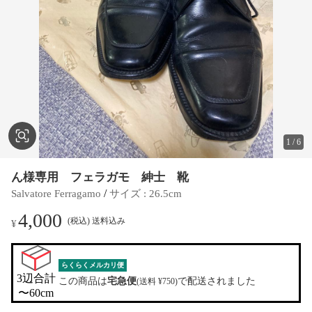
1
/
6
ん様専用 フェラガモ 紳士 靴
 / 
Salvatore Ferragamo
サイズ
 : 
26.5cm
4,000
(税込) 送料込み
¥
らくらくメルカリ便
3辺合計

この商品は
宅急便
で配送されました
(送料 ¥750)
〜60cm