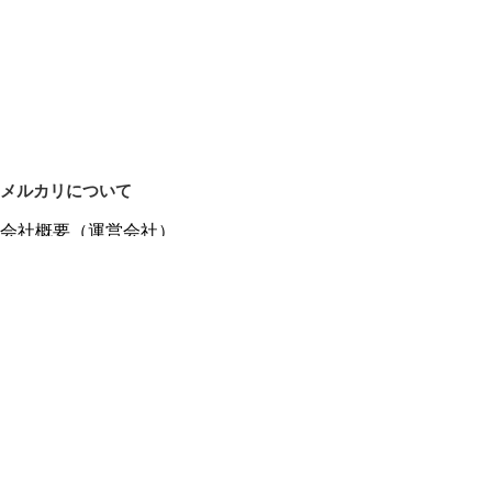
メルカリについて
会社概要（運営会社）
採用情報
プレスリリース
公式ブログ
プレスキット
メルカリUS
メルカリShops
m department（エムデパ）
ヘルプ
ヘルプセンター（ガイド・お問い合わせ）
メルカリShopsでショップを開設する