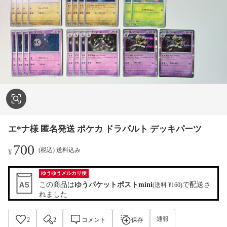
エ*ナ様 匿名発送 ポケカ ドラパルト デッキパーツ
700
(税込) 送料込み
¥
ゆうゆうメルカリ便
この商品は
ゆうパケットポストmini
で配送さ
(送料 ¥160)
れました
通報
2
2
コメント
保存