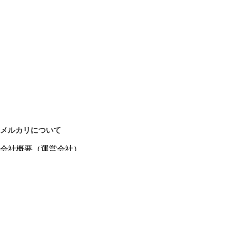
メルカリについて
会社概要（運営会社）
採用情報
プレスリリース
公式ブログ
プレスキット
メルカリUS
メルカリShops
m department（エムデパ）