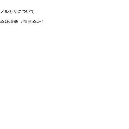
メルカリについて
会社概要（運営会社）
採用情報
プレスリリース
公式ブログ
プレスキット
メルカリUS
メルカリShops
m department（エムデパ）
ヘルプ
ヘルプセンター（ガイド・お問い合わせ）
メルカリShopsでショップを開設する
メルカリShops ショップ管理画面にログイン
メルカリShops出店者向けガイド
お問い合わせ一覧
フリーワードから商品をさがす
プライバシーと利用規約
メルカリ利用規約