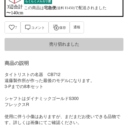
らくらくメルカリ便
3辺合計

この商品は
宅急便
で配送されました
(送料 ¥1450)
〜140cm
通報
7
コメント
保存
売り切れました
商品の説明
タイトリストの名器　CB712

遠藤製作所が作った最後のモデルになります。

3-Pまでの8本セット

シャフトはダイナミックゴールドS300

フレックスR

使用に伴う小傷はありますが、まだまだお使いできる品物で
す。詳しくは画像にてご確認ください。
