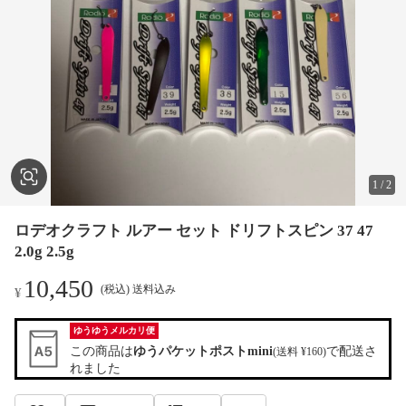
1
/
2
ロデオクラフト ルアー セット ドリフトスピン 37 47
2.0g 2.5g
10,450
(税込) 送料込み
¥
ゆうゆうメルカリ便
この商品は
ゆうパケットポストmini
で配送さ
(送料 ¥160)
れました