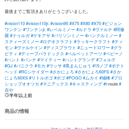
最後までご覧頂きありがとうございました。

#vision110
#vision110jr
. 
#vision95
#X75
#X80
#X70
#ビジョン
ワンテン
#ワンテンjr
. 
#レベルミノー
#ルドラ
#ヴァルナ
#阿修
羅
#ドゥルガ
#ゲキアサ
#バリソンミノー
#ハンクルミノー
#
スティーズミノー
#ロデオクラフト
#ラッキークラフト
#ティ
モン
#ヴァルケイン
#ディスプラウト
#ニュードロワー
#グラ
ビティ
#ディープパラドックス
#ベルベットアーツ
#ペピーノ
#ハント
#バンナ
#マイティー
#ハントグランデ
#フォルテ
#GJ
#パニクラ
#モカ
#ウッサ
#黒まんじゅう
#15ノブ
#ポテト
ヘッド
#RCシケイダー
#さかにょろ
#さかにょろ60FS
#さか
にょろ60XS
#リトルポゴ
#ポゴ
#POGO
#ムカイ
#城峰
#プロ
ショップオオツカ
#マニアックス
#キャスティング
#t
-route 
#
吉や
半年以上前
商品の情報