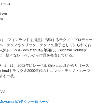
ィッコ

Lost

n

ivikkoは、フィンランドを拠点に活動するテクノ・プロデュー
ル・テクノやクリック・テクノの旗手として知られてお
ーベルShitkatapultを筆頭に、Spectral Soundや
ttenなど、様々なレーベルから作品を発表している。

in Pt. 2」は、2002年にレーベルShitkatapult からリリースし
／Minimalトラック＆2000年代のミニマル・テクノ・ムーブ
する一枚。

G

talMovementのテクノ一覧ページ