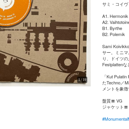
サミ・コイヴ
A1. Hermonik 
A2. Vaihtotoine
B1. Byrthe

B2. Polemik

Sami Ko
サー。ミニマ
り、ドイツの人気レ
Festpla
「Kut Pulat
1
/
19
たTechno
メントを象徴
盤質〓 VG

ジャケット〓 V
#Monumen