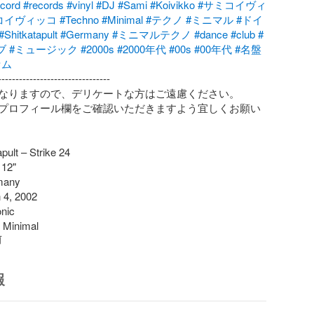
ecord
#records
#vinyl
#DJ
#Sami
#Koivikko
#サミコイヴィ
コイヴィッコ
#Techno
#Minimal
#テクノ
#ミニマル
#ドイ
#Shitkatapult
#Germany
#ミニマルテクノ
#dance
#club
#
ブ
#ミュージック
#2000s
#2000年代
#00s
#00年代
#名盤
セム
-------------------------------

なりますので、デリケートな方はご遠慮ください。

プロフィール欄をご確認いただきますよう宜しくお願い
pult – Strike 24

12"

any

4, 2002

nic

, Minimal
前
報