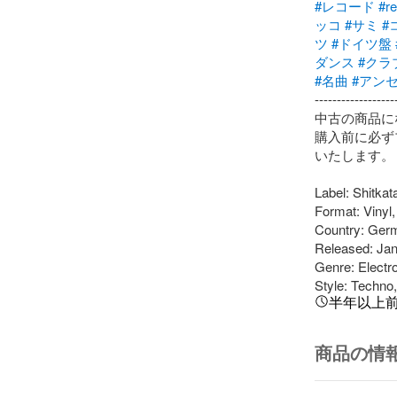
#レコード
#r
ッコ
#サミ
#
ツ
#ドイツ盤
ダンス
#クラ
#名曲
#アン
-------------------
中古の商品に
購入前に必ず
いたします。

Label: Shitkata
Format: Vinyl, 
Country: Germ
Released: Jan 
Genre: Electro
Style: Techno
半年以上
商品の情