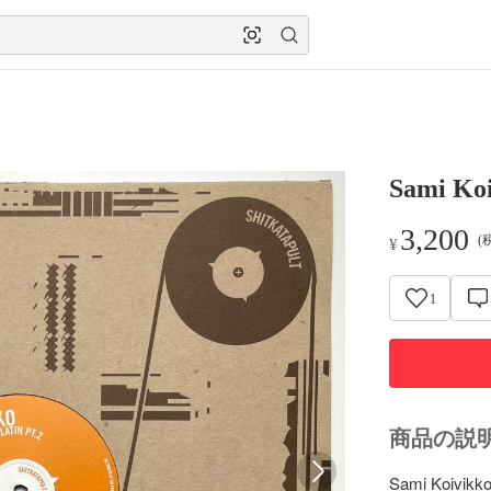
Sami Ko
3,200
(
¥
1
商品の説
Sami Koivikko 