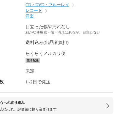
CD・DVD・ブルーレイ
レコード
洋楽
目立った傷や汚れなし
細かな使用感・傷・汚れはあるが、目立たない
送料込み(出品者負担)
らくらくメルカリ便
匿名配送
未定
数
1~2日で発送
心への取り組み
支払われ、評価後に振り込まれます