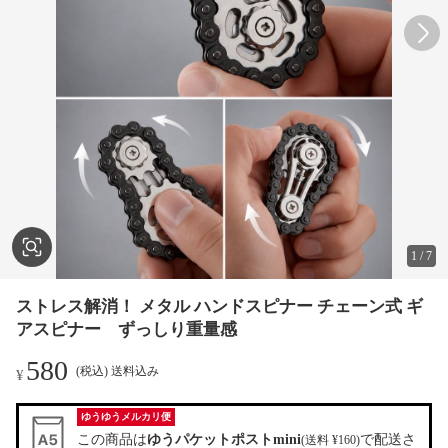
1
/
7
ストレス解消！ メタル ハンドスピナー チェーン式 ギ
アスピナー ずっしり重量感
580
(税込) 送料込み
¥
ゆうゆうメルカリ便
この商品は
ゆうパケットポストmini
で配送さ
(送料 ¥160)