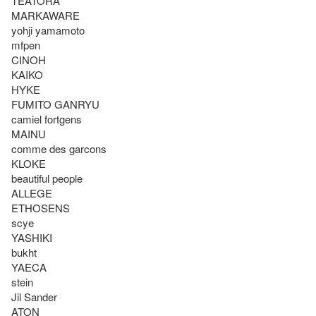
TEATORA

MARKAWARE

yohji yamamoto

mfpen

CINOH

KAIKO

HYKE

FUMITO GANRYU

camiel fortgens

MAINU

comme des garcons

KLOKE

beautiful people

ALLEGE

ETHOSENS

scye

YASHIKI

bukht

YAECA

stein

Jil Sander

ATON
