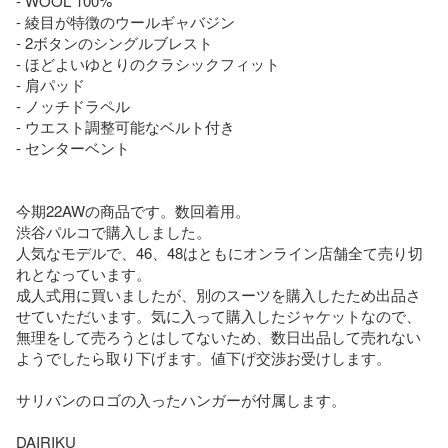
- WOOL 100%

- 綾目が特徴のウールギャバジン

- 2ボタンのシングルブレスト

- ほどよいゆとりのクラシックフィット

- 肩パッド

- ノッチドラペル

- ウエスト調整可能なベルト付き

- センターベント

今期22AWの商品です。数回着用。

渋谷パルコで購入しました。

人気なモデルで、46、48はともにオンライン店舗全て売り切
れとなっています。

成人式用に買いましたが、別のスーツを購入したため出品さ
せていただいます。気に入って購入したジャケットなので、
無理をして売ろうとはしてないため、数日出品して売れない
ようでしたら取り下げます。値下げ交渉お受けします。

サリバンのロゴの入ったハンガーが付属します。

DAIRIKU  
