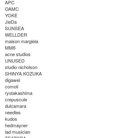
APC

OAMC

YOKE

JieDa

SUNSEA

WELLDER

maison margiela 

MM6

acne studios 

UNUSED

studio nicholson

SHINYA KOZUKA 

digawel

comoli 

ryotakashima

crepuscule

dulcamara

needles

kudos

hedmayner 

lad musician
