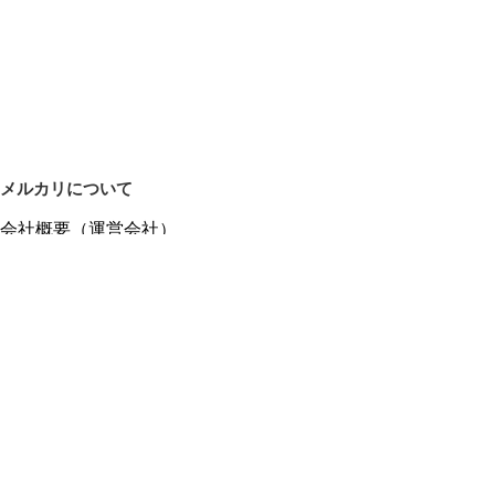
メルカリについて
会社概要（運営会社）
採用情報
プレスリリース
公式ブログ
プレスキット
メルカリUS
メルカリShops
m department（エムデパ）
ヘルプ
ヘルプセンター（ガイド・お問い合わせ）
メルカリShopsでショップを開設する