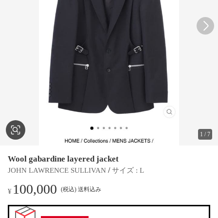
1
/
7
Wool gabardine layered jacket
 / 
JOHN LAWRENCE SULLIVAN
サイズ
 : 
L
100,000
(税込) 送料込み
¥