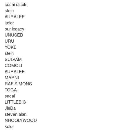
soshi otsuki

stein 

AURALEE 

kolor 

our legacy

UNUSED 

URU 

YOKE 

stein 

SULVAM 

COMOLI 

AURALEE 

MARNI 

RAF SIMONS 

TOGA 

sacai 

LITTLEBIG

JieDa

steven alan

NHOOLYWOOD

kolor
