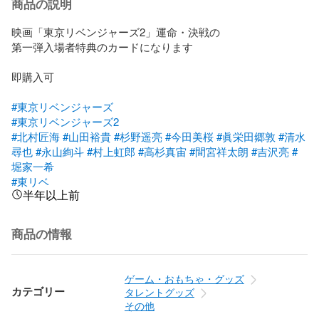
商品の説明
映画「東京リベンジャーズ2」運命・決戦の

第一弾入場者特典のカードになります

即購入可

#東京リベンジャーズ
#東京リベンジャーズ2
#北村匠海
#山田裕貴
#杉野遥亮
#今田美桜
#眞栄田郷敦
#清水
尋也
#永山絢斗
#村上虹郎
#高杉真宙
#間宮祥太朗
#吉沢亮
#
堀家一希
#東リベ
半年以上前
商品の情報
ゲーム・おもちゃ・グッズ
カテゴリー
タレントグッズ
その他