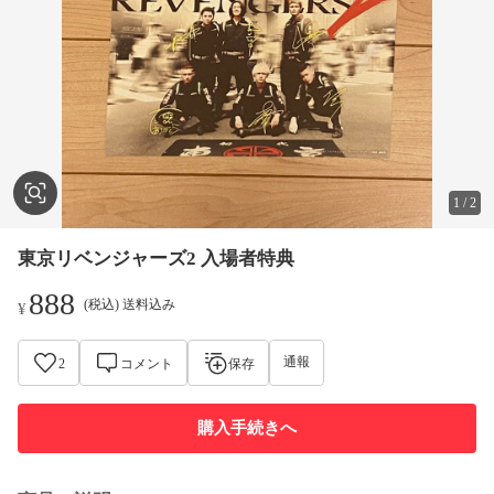
1
/
2
東京リベンジャーズ2 入場者特典
888
(税込) 送料込み
¥
通報
2
コメント
保存
購入手続きへ