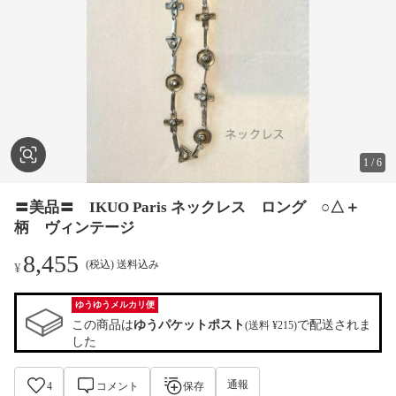
1
/
6
〓美品〓 IKUO Paris ネックレス ロング ○△＋
柄 ヴィンテージ
8,455
(税込) 送料込み
¥
ゆうゆうメルカリ便
この商品は
ゆうパケットポスト
で配送されま
(送料 ¥215)
した
通報
4
コメント
保存