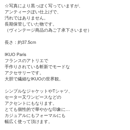
☆写真により黒っぽく写っていますが、

アンティークぽい仕上げで、

汚れではありません。

長期保管していた物です。

（ヴィンテージ商品の為ご了承下さいませ）

長さ：約37.5cm 

IKUO Paris 

フランスのアトリエで

手作りされている斬新でモードな

アクセサリーです。

大胆で繊細なIKUOの世界観。

シンプルなジャケットやTシャツ、

セーター又ワンピースなどの

アクセントにもなります。

とても個性的で華やかな印象に…

カジュアルにもフォーマルにも

幅広く使って頂けます。
