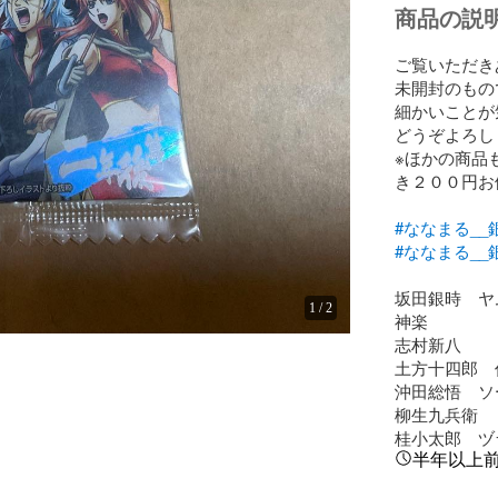
商品の説
ご覧いただき
未開封のもの
細かいことが
どうぞよろし
※ほかの商品
き２００円お
#ななまる__
#ななまる_
坂田銀時　ヤ
1
/
2
神楽

志村新八

土方十四郎　
沖田総悟　ソ
柳生九兵衛　

桂小太郎　ヅ
半年以上