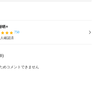
謝晒⭐️
750
本人確認済
0)
ためコメントできません