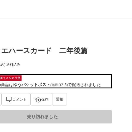
ウエハースカード 二年後篇
税込) 送料込み
ゆうメルカリ便
の商品は
ゆうパケットポスト
で配送されました
(送料 ¥215)
通報
コメント
保存
売り切れました