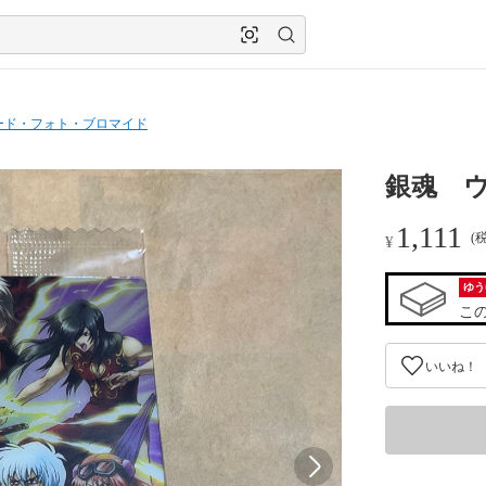
ード・フォト・ブロマイド
銀魂 
1,111
(
¥
ゆう
こ
いいね！