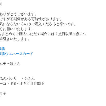
明
ありがとうございます。

ですが初期傷がある可能性があります。

気にならない方のみご購入くださると幸いです。

くお願いいたします。

もまとめてご購入いただく場合には２点目以降１点につ
値引きいたします。

銀魂
_銀魂ウエハースカード
ムチャ銀さん

仏のパシリ　トシさん

ーゴ・ドS・オキタⅢ世閣下

ラ子
前