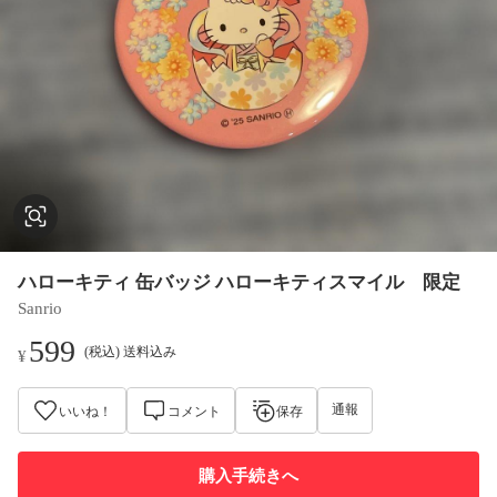
ハローキティ 缶バッジ ハローキティスマイル 限定
Sanrio
599
(税込) 送料込み
¥
通報
いいね！
コメント
保存
購入手続きへ