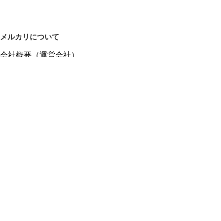
メルカリについて
会社概要（運営会社）
採用情報
プレスリリース
公式ブログ
プレスキット
メルカリUS
メルカリShops
m department（エムデパ）
ヘルプ
ヘルプセンター（ガイド・お問い合わせ）
メルカリShopsでショップを開設する
メルカリShops ショップ管理画面にログイン
メルカリShops出店者向けガイド
お問い合わせ一覧
フリーワードから商品をさがす
プライバシーと利用規約