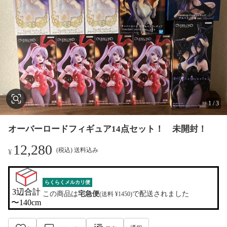
1
/
3
オーバーロードフィギュア14点セット！ 未開封！
12,280
(税込) 送料込み
¥
らくらくメルカリ便
3辺合計

この商品は
宅急便
で配送されました
(送料 ¥1450)
〜140cm