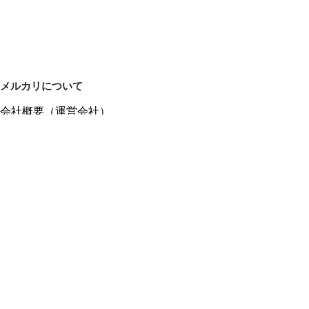
メルカリについて
会社概要（運営会社）
採用情報
プレスリリース
公式ブログ
プレスキット
メルカリUS
メルカリShops
m department（エムデパ）
ヘルプ
ヘルプセンター（ガイド・お問い合わせ）
メルカリShopsでショップを開設する
メルカリShops ショップ管理画面にログイン
メルカリShops出店者向けガイド