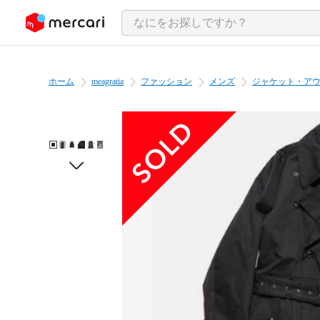
ンツにスキップ
ホーム
meagratia
ファッション
メンズ
ジャケット・ア