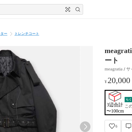
ウター
トレンチコート
meag
ート
 / 
meagratia
サ
20,000
¥
らく
3辺合計

こ
〜100cm
6