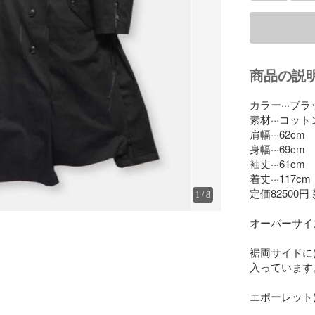
商品の説
カラー···ブラ
素材···コットン
肩幅···62cm

身幅···69cm

袖丈···61cm

着丈···117cm

定価82500円
1
/
8
オーバーサイ
裾両サイドに
入っています。
エポーレット