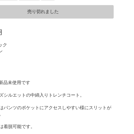
売り切れました
明
ック



 新品未使用です

ズシルエットの中綿入りトレンチコート。

はパンツのポケットにアクセスしやすい様にスリットが


は着脱可能です。
