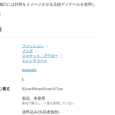
袖口には封筒をイメージさせる玉紐ディテールを使用し
前
報
ファッション
メンズ
ジャケット・アウター
トレンチコート
meagratia
L
丈/着丈
62cm/69cm/61cm/117cm
新品、未使用
新品で購入し、一度も使用していない
送料込み(出品者負担)