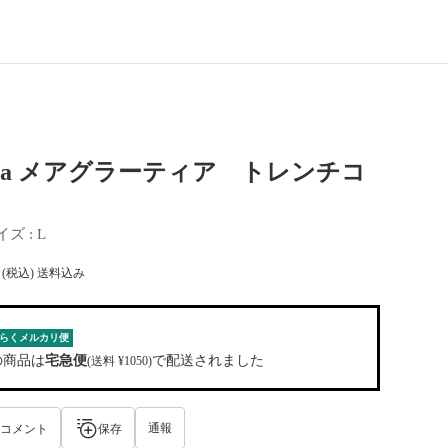
ratia メアグラーティア トレンチコ
イズ
 : 
L
(税込) 送料込み
らくメルカリ便
の商品は
宅急便
で配送されました
(送料 ¥1050)
通報
コメント
保存