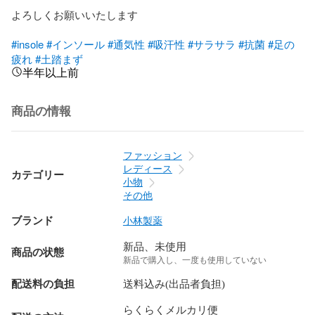
よろしくお願いいたします

#insole
#インソール
#通気性
#吸汗性
#サラサラ
#抗菌
#足の
疲れ
#土踏まず
半年以上前
商品の情報
ファッション
レディース
カテゴリー
小物
その他
ブランド
小林製薬
新品、未使用
商品の状態
新品で購入し、一度も使用していない
配送料の負担
送料込み(出品者負担)
らくらくメルカリ便