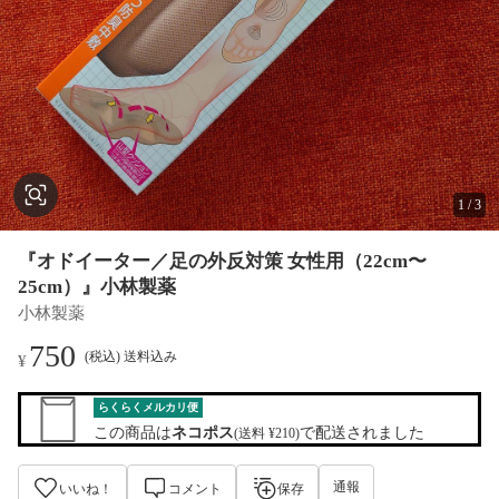
1
/
3
『オドイーター／足の外反対策 女性用（22cm〜
25cm）』小林製薬
小林製薬
750
(税込) 送料込み
¥
らくらくメルカリ便
この商品は
ネコポス
で配送されました
(送料 ¥210)
通報
いいね！
コメント
保存