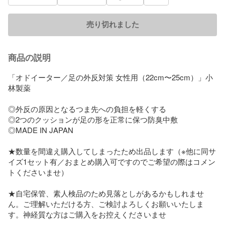
売り切れました
商品の説明
「オドイーター／足の外反対策 女性用（22cm〜25cm）」小
林製薬

◎外反の原因となるつま先への負担を軽くする

◎2つのクッションが足の形を正常に保つ防臭中敷

◎MADE IN JAPAN

★数量を間違え購入してしまったため出品します（※他に同サ
イズ1セット有／おまとめ購入可ですのでご希望の際はコメン
トくださいませ）

★自宅保管、素人検品のため見落としがあるかもしれませ
ん。ご理解いただける方、ご検討よろしくお願いいたしま
す。神経質な方はご購入をお控えくださいませ
