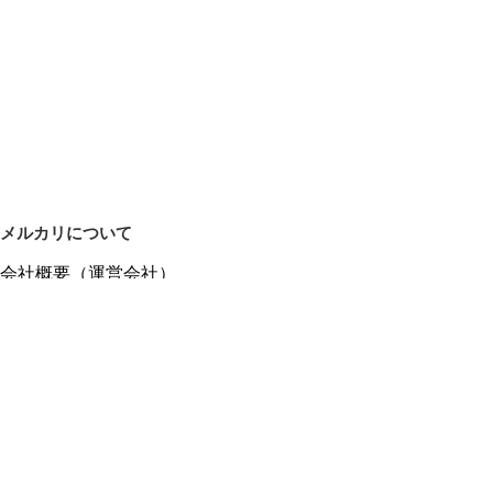
メルカリについて
会社概要（運営会社）
採用情報
プレスリリース
公式ブログ
プレスキット
メルカリUS
メルカリShops
m department（エムデパ）
ヘルプ