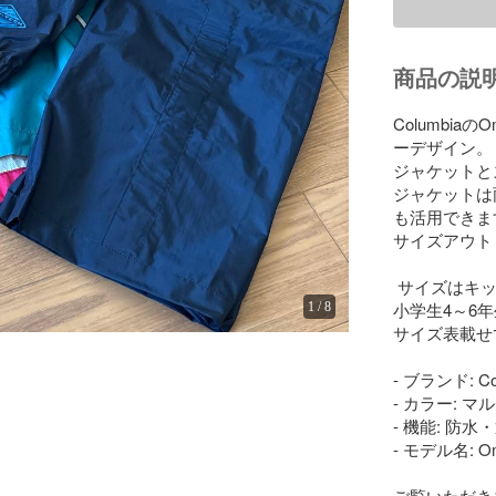
商品の説
Columbi
ーデザイン。

ジャケットと
ジャケットは
も活用できます
サイズアウト
 サイズはキッズMです

小学生4～6年
1
/
8
サイズ表載せ
- ブランド: Col
- カラー: 
- 機能: 防水
- モデル名: Omn
ご覧いただき