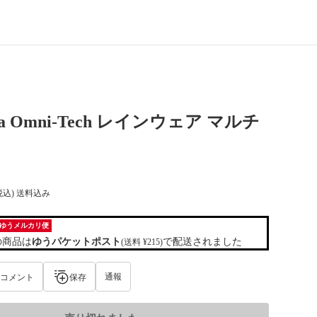
bia Omni-Tech レインウェア マルチ
税込) 送料込み
ゆうメルカリ便
の商品は
ゆうパケットポスト
で配送されました
(送料 ¥215)
通報
コメント
保存