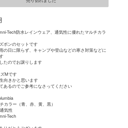
売り切れました
明
aのOmni-Tech防水レインウェア、通気性に優れたマルチカラ
ズボンのセットです

雨の日に限らず、キャンプや登山などの寒さ対策などに


したのでお譲りします

生向きかと思います

てあるのでご参考になさってください

umbia

マルチカラー（青、赤、黄、黒）

・通気性

i-Tech

ありがとうございます。