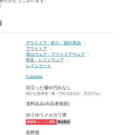
前
報
アウトドア・釣り・旅行用品
アウトドア
登山ウェア・アウトドアウェア
雨具・レインウェア
レインコート
Columbia
目立った傷や汚れなし
細かな使用感・傷・汚れはあるが、目立たない
送料込み(出品者負担)
ゆうゆうメルカリ便
郵便局/コンビニ受取
匿名配送
長野県