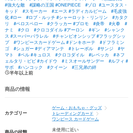
#強大な敵
#謀略の王国
#ONEPIECE
#ゾロ
#ユースタス・
キッド
#スモーカー
#エース
#ラディカルビーム
#毛皮強
化
#ロー
#ロブ・ルッチ
#シャーロット・リンリン
#カタク
リ
#ペロスペロー
#クラッカー
#プロモ
#炎帝
#火拳
#
ナミ
#クロ
#クロコダイル
#アーロン
#ギン
#シャンク
ス
#スーパーパラレル
#チャンピオンシップ
#フラッグシッ
プ
#ワンピースカードゲーム
#ドンキホーテ
#ドフラミン
ゴ
#シュガー
#ディアマンテ
#トレーボル
#サンジ
#ヤ
マト
#ペル
#キュロス
#クロコダイル
#レベッカ
#ネフ
ェルタリ・ビビ
#カイドウ
#ミスオールサンデー
#ルフィ
#
サボ
#ハンコック
#クイーン
#三兄弟の絆
半年以上前
商品の情報
ゲーム・おもちゃ・グッズ
カテゴリー
トレーディングカード
ワンピース カードゲーム
未使用に近い
商品の状態