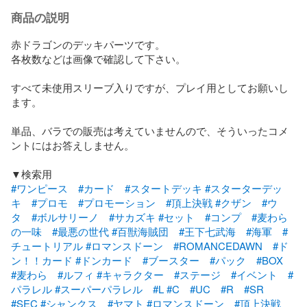
商品の説明
赤ドラゴンのデッキパーツです。

各枚数などは画像で確認して下さい。

すべて未使用スリーブ入りですが、プレイ用としてお願いし
ます。

単品、バラでの販売は考えていませんので、そういったコメ
ントにはお答えしません。

#ワンピース
#カード
#スタートデッキ
#スターターデッ
キ
#プロモ
#プロモーション
#頂上決戦
#クザン
#ウ
タ
#ボルサリーノ
#サカズキ
#セット
#コンプ
#麦わら
の一味
#最悪の世代
#百獣海賊団
#王下七武海
#海軍
#
チュートリアル
#ロマンスドーン
#ROMANCEDAWN
#ド
ン！！カード
#ドンカード
#ブースター
#パック
#BOX
#麦わら
#ルフィ
#キャラクター
#ステージ
#イベント
#
パラレル
#スーパーパラレル
#L
#C
#UC
#R
#SR
#SEC
#シャンクス
#ヤマト
#ロマンスドーン
#頂上決戦