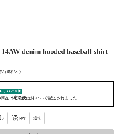
14AW denim hooded baseball shirt
税込) 送料込み
らくメルカリ便
の商品は
宅急便
で配送されました
(送料 ¥750)
通報
3
保存