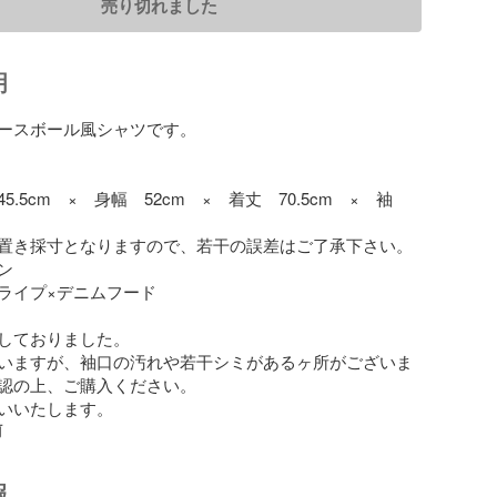
売り切れました
明
のベースボール風シャツです。

5.5cm　×　身幅　52cm　×　着丈　70.5cm　×　袖
置き採寸となりますので、若干の誤差はご了承下さい。



ライプ×デニムフード

しておりました。

いますが、袖口の汚れや若干シミがあるヶ所がございま
認の上、ご購入ください。

いいたします。
前
報