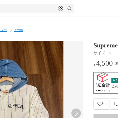
シャツ
その他
Supreme 
サイズ
 : 
S
4,500
(
¥
らく
3辺合計

こ
〜60cm
10