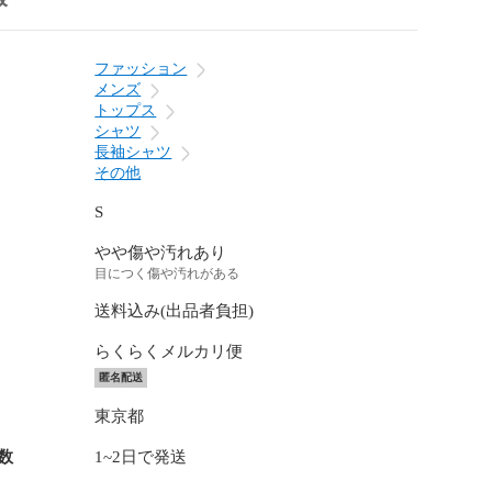
ファッション
メンズ
トップス
シャツ
長袖シャツ
その他
S
やや傷や汚れあり
目につく傷や汚れがある
送料込み(出品者負担)
らくらくメルカリ便
匿名配送
東京都
数
1~2日で発送