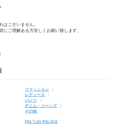


れはございません。

管にご理解ある方宜しくお願い致します。

前
報
ファッション
レディース
パンツ
デニム・ジーンズ
その他
PAL’LAS PALACE