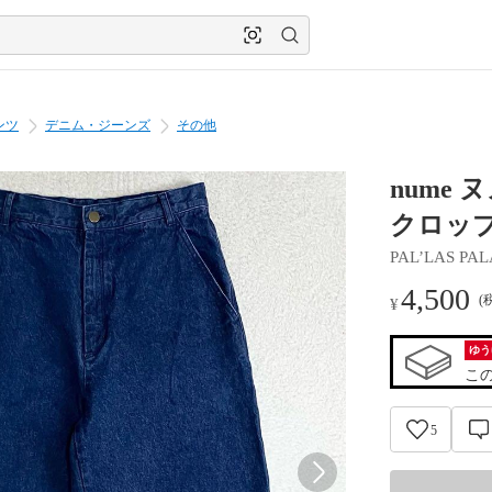
ンツ
デニム・ジーンズ
その他
nume
クロップ
PAL’LAS PA
4,500
(
¥
ゆう
こ
5