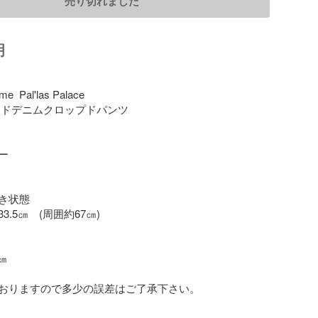
売り切れました
明
Pal'las Palace



き状態

.5㎝　(周囲約67㎝)



おりますので多少の誤差はご了承下さい。
