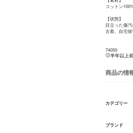
コットン100%
【状態】

目立った傷汚
古着、自宅保
74050
半年以上
商品の情
カテゴリー
ブランド