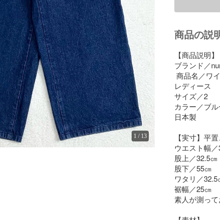
商品の説
【商品説明】

ブランド／nume  
 商品名／ワイドデニムクロップドパンツ

レディース

サイズ／2

カラー／ブルー
日本製

【実寸】平置
1
/
13
ウエスト幅／33
股上／32.5㎝

股下／55㎝

ワタリ／32.5㎝
裾幅／25㎝

素人が測って
【素材】
