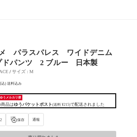
 ヌメ パラスパレス ワイドデニム
ドパンツ 2 ブルー 日本製
 / 
LACE
サイズ
 : 
M
税込) 送料込み
ゆうメルカリ便
の商品は
ゆうパケットポスト
で配送されました
(送料 ¥215)
通報
2
保存