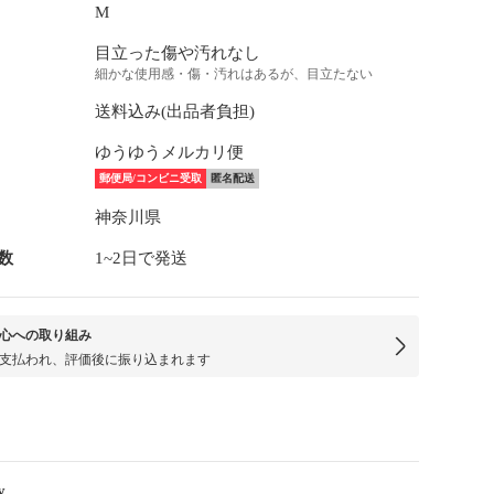
M
目立った傷や汚れなし
細かな使用感・傷・汚れはあるが、目立たない
送料込み(出品者負担)
ゆうゆうメルカリ便
郵便局/コンビニ受取
匿名配送
神奈川県
数
1~2日で発送
心への取り組み
支払われ、評価後に振り込まれます
y