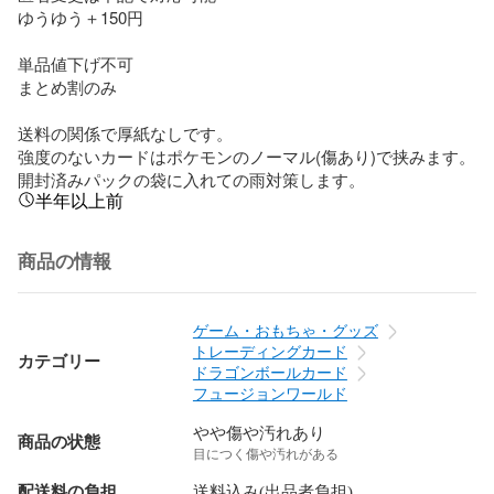
ゆうゆう＋150円

単品値下げ不可

まとめ割のみ

送料の関係で厚紙なしです。

強度のないカードはポケモンのノーマル(傷あり)で挟みます。

開封済みパックの袋に入れての雨対策します。
半年以上前
商品の情報
ゲーム・おもちゃ・グッズ
トレーディングカード
カテゴリー
ドラゴンボールカード
フュージョンワールド
やや傷や汚れあり
商品の状態
目につく傷や汚れがある
配送料の負担
送料込み(出品者負担)