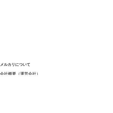
メルカリについて
会社概要（運営会社）
採用情報
プレスリリース
公式ブログ
プレスキット
メルカリUS
メルカリShops
m department（エムデパ）