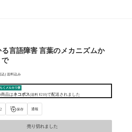
かる言語障害 言葉のメカニズムか
まで
税込) 送料込み
らくメルカリ便
の商品は
ネコポス
で配送されました
(送料 ¥210)
通報
2
保存
売り切れました