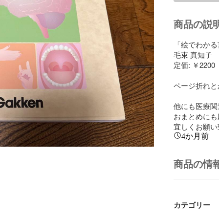
商品の説
「絵でわかる
毛束 真知子

定価: ￥2200

ページ折れと
他にも医療関
おまとめにも
宜しくお願い
4か月前
商品の情
カテゴリー