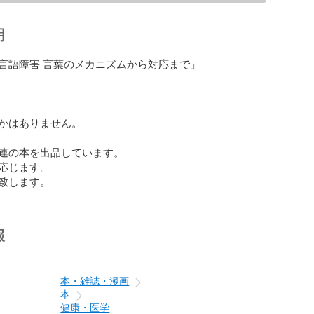
明
言語障害 言葉のメカニズムから対応まで」

かはありません。

連の本を出品しています。

応じます。

致します。
報
本・雑誌・漫画
本
健康・医学