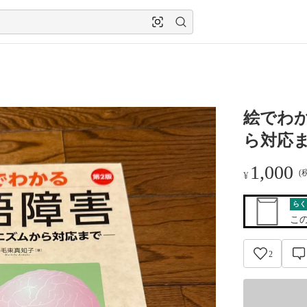
絵でわ
ら対応
1,000
(
¥
らく
こ
2