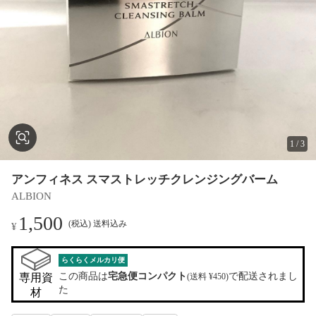
1
/
3
アンフィネス スマストレッチクレンジングバーム
ALBION
1,500
(税込) 送料込み
¥
らくらくメルカリ便
この商品は
宅急便コンパクト
で配送されまし
専用資
(送料 ¥450)
た
材