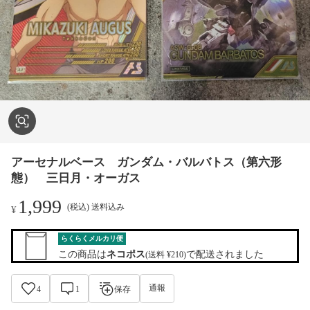
アーセナルベース ガンダム・バルバトス（第六形
態） 三日月・オーガス
1,999
(税込) 送料込み
¥
らくらくメルカリ便
この商品は
ネコポス
で配送されました
(送料 ¥210)
通報
4
1
保存