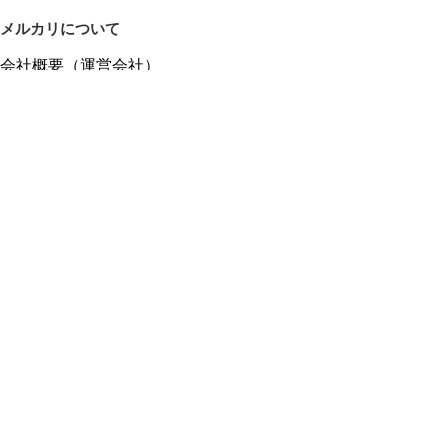
メルカリについて
会社概要（運営会社）
採用情報
プレスリリース
公式ブログ
プレスキット
メルカリUS
メルカリShops
m department（エムデパ）
ヘルプ
ヘルプセンター（ガイド・お問い合わせ）
メルカリShopsでショップを開設する
メルカリShops ショップ管理画面にログイン
メルカリShops出店者向けガイド
お問い合わせ一覧
フリーワードから商品をさがす
プライバシーと利用規約
メルカリ利用規約