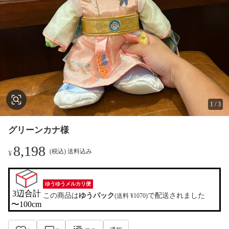
1
/
3
グリーンカナ様
8,198
(税込) 送料込み
¥
ゆうゆうメルカリ便
3辺合計

この商品は
ゆうパック
で配送されました
(送料 ¥1070)
〜100cm