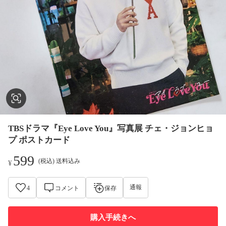
TBSドラマ『Eye Love You』写真展 チェ・ジョンヒョ
プ ポストカード
599
(税込) 送料込み
¥
通報
4
コメント
保存
購入手続きへ