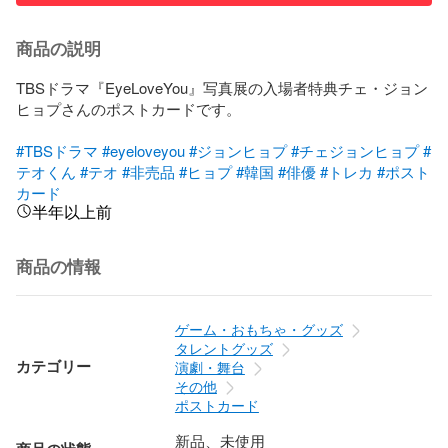
商品の説明
TBSドラマ『EyeLoveYou』写真展の入場者特典チェ・ジョン
ヒョプさんのポストカードです。

#TBSドラマ
#eyeloveyou
#ジョンヒョプ
#チェジョンヒョプ
#
テオくん
#テオ
#非売品
#ヒョプ
#韓国
#俳優
#トレカ
#ポスト
カード
半年以上前
商品の情報
ゲーム・おもちゃ・グッズ
タレントグッズ
カテゴリー
演劇・舞台
その他
ポストカード
新品、未使用