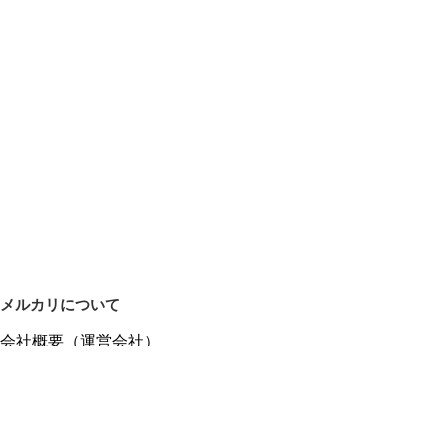
メルカリについて
会社概要（運営会社）
採用情報
プレスリリース
公式ブログ
プレスキット
メルカリUS