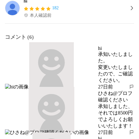
hi
182
本人確認前
コメント (6)
hi
承知いたしまし
た。

変更いたしまし
たので、ご確認
ください。
27日前
報告する
ひさね@プロフ
確認ください
承知しました、
それでは8500円
でよろしくお願
いいたします！
27日前
報告する
hi