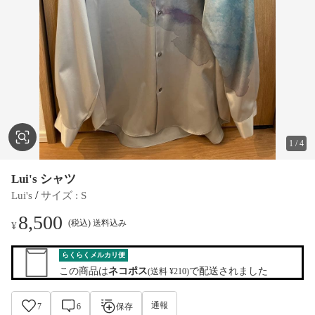
1
/
4
Lui's シャツ
 / 
Lui's
サイズ
 : 
S
8,500
(税込) 送料込み
¥
らくらくメルカリ便
この商品は
ネコポス
で配送されました
(送料 ¥210)
通報
7
6
保存