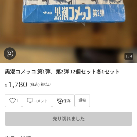
1
/
4
黒潮コメッコ 第1弾、第2弾 12個セット各1セット
1,780
(税込) 着払い
¥
通報
1
コメント
保存
売り切れました