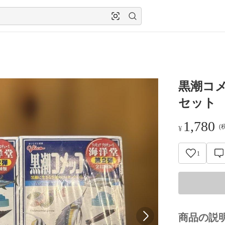
黒潮コメ
セット
1,780
(
¥
1
商品の説