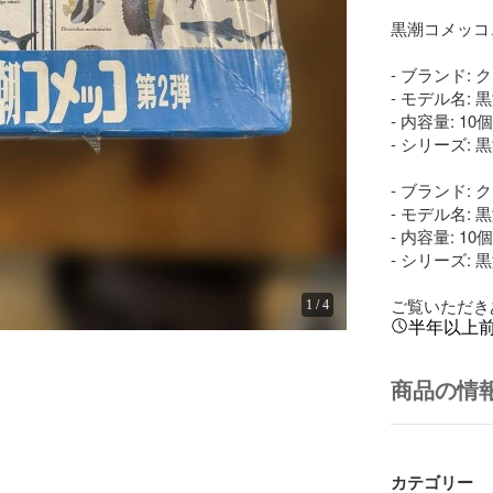
黒潮コメッコ
- ブランド: ク
- モデル名: 
- 内容量: 10個

- シリーズ: 
- ブランド: ク
- モデル名: 
- 内容量: 10個

- シリーズ: 
ご覧いただき
1
/
4
半年以上
商品の情
カテゴリー