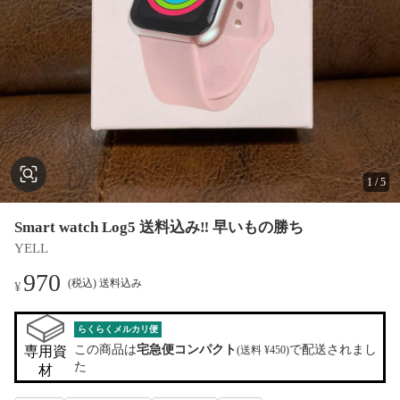
1
/
5
Smart watch Log5 送料込み‼️ 早いもの勝ち
YELL
970
(税込) 送料込み
¥
らくらくメルカリ便
この商品は
宅急便コンパクト
で配送されまし
専用資
(送料 ¥450)
た
材